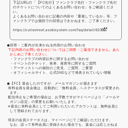
下記URLの「【
FC先行】ファンクラブ先行・ファンクラブ先行
のチケットについてのよくあるお問い合わせ」をご確認くださ
い。
よくあるお問い合わせに記載の内容や「重複しているか」等、フ
ァンクラブでは個別での回答はできかねます。ご了承ください。
https://cutiestreet.asobisystem.com/faq/detail/620
回答・ご案内が出来かねる内容のお問い合わせ
下記内容のお問い合わせについてはご回答・ご返信できません。あら
かじめご了承ください。
・ファンクラブの内容以外に関するお問い合わせ
・イベントのチケット、発券、座席等に関するご質問
・アーティストへの個別のご意見、ご質問、ご要望
・オフィシャルサイト、公式SNSなどで発表されていない情報
【FC】退会したのですが、メールマガジンが届きます
有料会員を退会後は、自動的に「無料会員」へステータスが変更され
ます。
配信停止をご希望の場合は、お手数ですがマイページより「メールマ
ガジン設定」の変更をお願いいたします。
※過去に有料会員としてご利用いただいたアカウントは、無料会員と
して登録されております。
現在の会員ステータスは、マイページにてご確認いただけます。
なお、誤って有料会員に登録された場合でも、返金には応じかねま