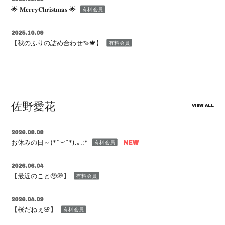
🌟 𝐌𝐞𝐫𝐫𝐲𝐂𝐡𝐫𝐢𝐬𝐭𝐦𝐚𝐬 🌟
有料会員
会員登録
ログイン
2025.10.09
【秋のふりの詰め合わせ🍠🍁】
有料会員
佐野愛花
VIEW ALL
2026.08.08
お休みの日～(*˘︶˘*).｡.:*
有料会員
2026.06.04
【最近のこと🥺💭】
有料会員
2026.04.09
【桜だねぇ🌸】
有料会員