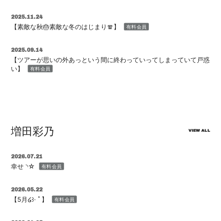
2025.11.24
【素敵な秋🎂素敵な冬のはじまり🧣】
有料会員
2025.09.14
【ツアーが思いの外あっという間に終わっていってしまっていて戸惑
い】
有料会員
増田彩乃
VIEW ALL
2026.07.21
幸せ ◝☆
有料会員
2026.05.22
【5月໒꒱· ﾟ】
有料会員