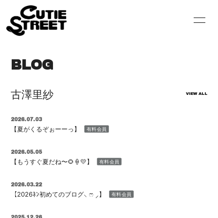
HOME
INFORMATION
BLOG
SCHEDULE
PROFILE
VIDEO
DISCOGRAPHY
古澤里紗
VIEW ALL
GOODS
CONTACT
2026.07.03
【夏がくるぞぉーーっ】
有料会員
BLOG
MOVIE
2026.05.05
RADIO
PHOTO
【もうすぐ夏だね〜🌻🍦💛】
有料会員
Q&A
2026.03.22
【2026ﾈﾝ初めてのブログ⸜ ෆ‪ ‪⸝‍】
有料会員
2025.12.26