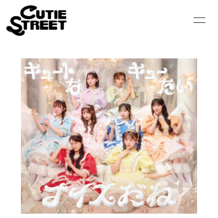
HOME
INFORMATION
SCHEDULE
PROFILE
VIDEO
DISCOGRAPHY
GOODS
CONTACT
BLOG
MOVIE
RADIO
PHOTO
Q&A