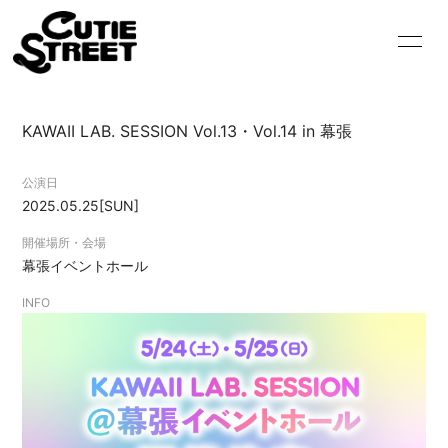
HOME
INFORMATION
KAWAII LAB. SESSION Vol.13・Vol.14 in 幕張
SCHEDULE
PROFILE
公演日
VIDEO
DISCOGRAPHY
2025.05.25
[SUN]
GOODS
CONTACT
開催場所・会場
幕張イベントホール
BLOG
MOVIE
INFO
RADIO
PHOTO
Q&A