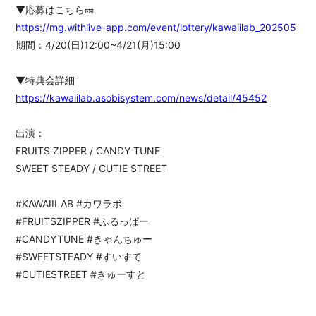
▼応募はこちら🎫
https://mg.withlive-app.com/event/lottery/kawaiilab_202505
期間：4/20(日)12:00~4/21(月)15:00
▼特典会詳細
https://kawaiilab.asobisystem.com/news/detail/45452
出演：
FRUITS ZIPPER / CANDY TUNE
SWEET STEADY / CUTIE STREET
#KAWAIILAB #カワラボ
#FRUITSZIPPER #ふるっぱー
#CANDYTUNE #きゃんちゅー
#SWEETSTEADY #すいすて
#CUTIESTREET #きゅーすと