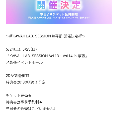
会員登録
ログイン
✨🌈KAWAII LAB. SESSION in幕張 開催決定🌈✨
5/24(土), 5/25(日)
『KAWAII LAB. SESSION Vol.13・Vol.14 in 幕張』
📍幕張イベントホール
2DAYS開催❤️‍🔥
特典会20:30頃終了予定
チケット完売🔥
特典会は事前予約制🔥
当日券の販売はございません❕