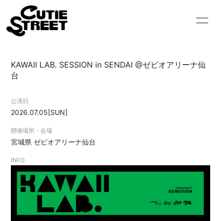
HOME
INFORMATION
KAWAII LAB. SESSION in SENDAI @ゼビオアリーナ仙
SCHEDULE
PROFILE
台
VIDEO
DISCOGRAPHY
公演日
2026.07.05
[SUN]
GOODS
CONTACT
開催場所・会場
BLOG
MOVIE
宮城県
ゼビオアリーナ仙台
INFO
RADIO
PHOTO
Q&A