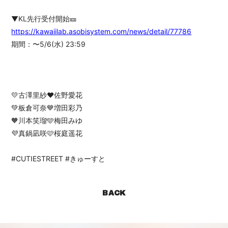
▼KL先行受付開始🎫
https://kawaiilab.asobisystem.com/news/detail/77786
期間：〜5/6(水) 23:59
💛古澤里紗❤️佐野愛花
💚板倉可奈💙増田彩乃
🧡川本笑瑠🩵梅田みゆ
💜真鍋凪咲🩷桜庭遥花
#CUTIESTREET #きゅーすと
BACK