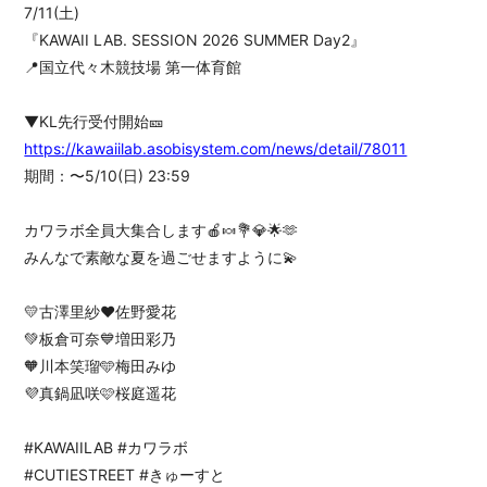
7/11(土)
『KAWAII LAB. SESSION 2026 SUMMER Day2』
📍国立代々木競技場 第一体育館
▼KL先行受付開始🎫
https://kawaiilab.asobisystem.com/news/detail/78011
期間：〜5/10(日) 23:59
カワラボ全員大集合します🍎🍬💐💎🌟🫶
みんなで素敵な夏を過ごせますように💫
💛古澤里紗❤️佐野愛花
💚板倉可奈💙増田彩乃
🧡川本笑瑠🩵梅田みゆ
💜真鍋凪咲🩷桜庭遥花
#KAWAIILAB #カワラボ
#CUTIESTREET #きゅーすと