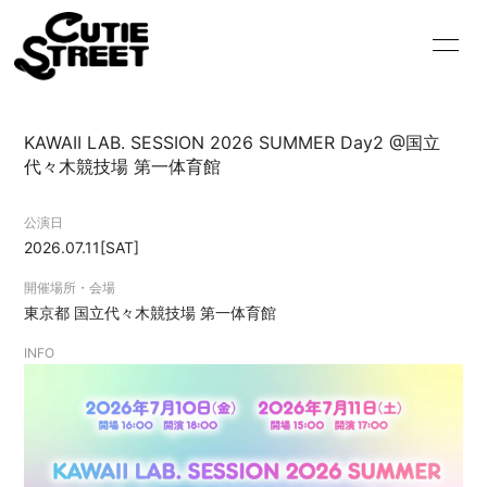
HOME
INFORMATION
KAWAII LAB. SESSION 2026 SUMMER Day2 @国立
SCHEDULE
PROFILE
代々木競技場 第一体育館
VIDEO
DISCOGRAPHY
公演日
2026.07.11
[SAT]
GOODS
CONTACT
開催場所・会場
BLOG
MOVIE
東京都
国立代々木競技場 第一体育館
INFO
RADIO
PHOTO
Q&A